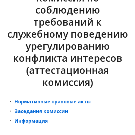
Жилищно коммунальное хозяйство
соблюдению
требований к
ПРОЕКТ 500+
служебному поведению
Лента новостей
урегулированию
конфликта интересов
Архив
(аттестационная
комиссия)
Служба по контракту в ВС РФ
Поисковые работы
Нормативные правовые акты
Заседания комиссии
Информационно-пропагандистская
Информация
группа