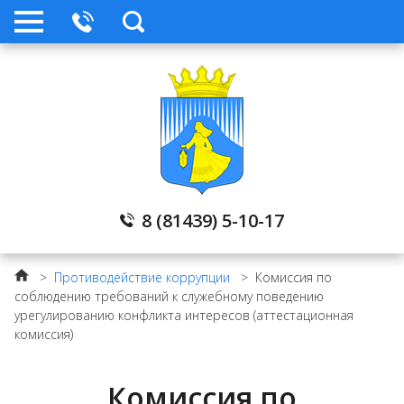
Прокуратура
Контакты
Градостроительное зонирование
8 (81439) 5-10-17
Открытые данные
>
Противодействие коррупции
>
Комиссия по
Публичные слушания
соблюдению требований к служебному поведению
урегулированию конфликта интересов (аттестационная
комиссия)
Народный бюджет
Комиссия по