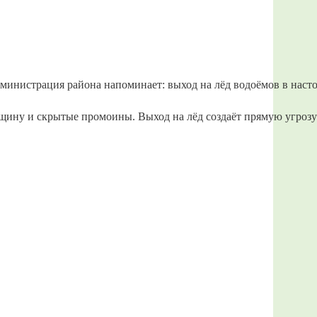
министрация
района
напоминает:
выход
на
лёд
водоёмов
в
наст
щину
и
скрытые
промоины.
Выход
на
лёд
создаёт
прямую
угрозу